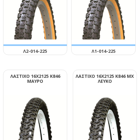
Λ2-014-225
Λ1-014-225
ΛΑΣΤΙΧΟ 16Χ2125 Κ846
ΛΑΣΤΙΧΟ 16Χ2125 Κ846 ΜΧ
ΜΑΥΡΟ
ΛΕΥΚΟ