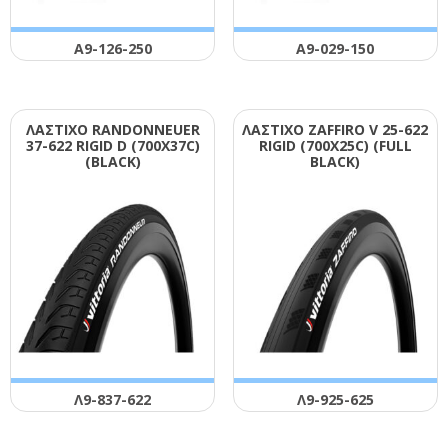
Α9-126-250
Α9-029-150
ΛΑΣΤΙΧΟ RΑΝDΟΝΝΕUΕR
ΛΑΣΤΙΧΟ ΖΑFFΙRΟ V 25-622
37-622 RΙGΙD D (700Χ37C)
RΙGΙD (700Χ25C) (FULL
(ΒLΑCΚ)
ΒLΑCΚ)
Λ9-837-622
Λ9-925-625