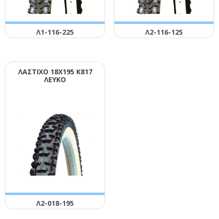
Λ1-116-225
Λ2-116-125
ΛΑΣΤΙΧΟ 18Χ195 Κ817
ΛΕΥΚΟ
Λ2-018-195