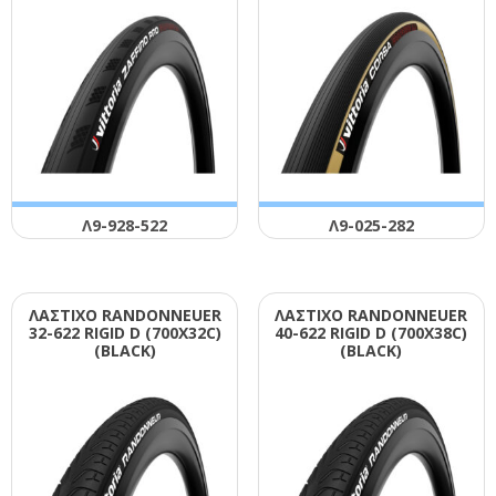
Λ9-928-522
Λ9-025-282
ΛΑΣΤΙΧΟ RΑΝDΟΝΝΕUΕR
ΛΑΣΤΙΧΟ RΑΝDΟΝΝΕUΕR
32-622 RΙGΙD D (700Χ32C)
40-622 RΙGΙD D (700Χ38C)
(ΒLΑCΚ)
(ΒLΑCΚ)