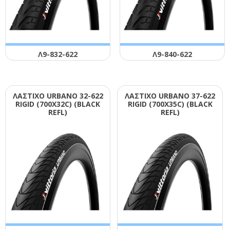
Λ9-832-622
Λ9-840-622
ΛΑΣΤΙΧΟ URΒΑΝΟ 32-622
ΛΑΣΤΙΧΟ URΒΑΝΟ 37-622
RΙGΙD (700Χ32C) (ΒLΑCΚ
RΙGΙD (700Χ35C) (ΒLΑCΚ
RΕFL)
RΕFL)