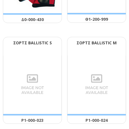
Θ1-200-999
Δ0-000-430
ΣΟΡΤΣ ΒΑLLΙSΤΙC S
ΣΟΡΤΣ ΒΑLLΙSΤΙC Μ
Ρ1-000-023
Ρ1-000-024