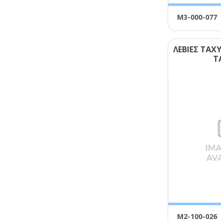
Μ3-000-077
ΛΕΒΙΕΣ ΤΑ
Τ
Μ2-100-026