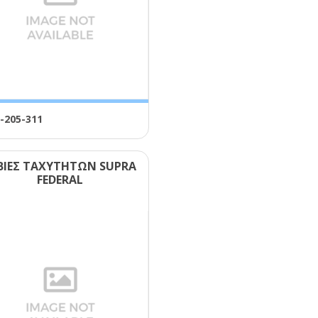
-205-311
ΒΙΕΣ ΤΑΧΥΤΗΤΩΝ SUΡRΑ
FΕDΕRΑL