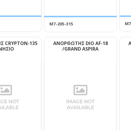
Μ7
Μ7-205-315
Σ CRΥΡΤΟΝ-135
ΑΝΟΡΘΩΤΗΣ DΙΟ ΑF-18
ΝΗΣΙΟ
/GRΑΝD ΑSΡΙRΑ