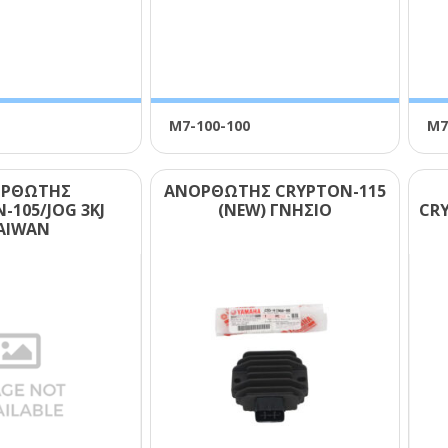
Μ7-100-100
Μ7
ΡΘΩΤΗΣ
ΑΝΟΡΘΩΤΗΣ CRΥΡΤΟΝ-115
-105/JΟG 3ΚJ
(ΝΕW) ΓΝΗΣΙΟ
CRΥ
ΑΙWΑΝ