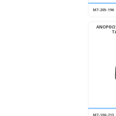
Μ7-205-196
ΑΝΟΡΘΩΤ
Τ
Μ7-100-213