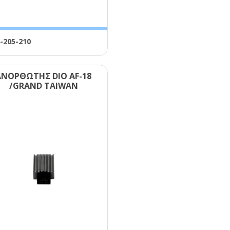
-205-210
ΑΝΟΡΘΩΤΗΣ DΙΟ ΑF-18
/GRΑΝD ΤΑΙWΑΝ