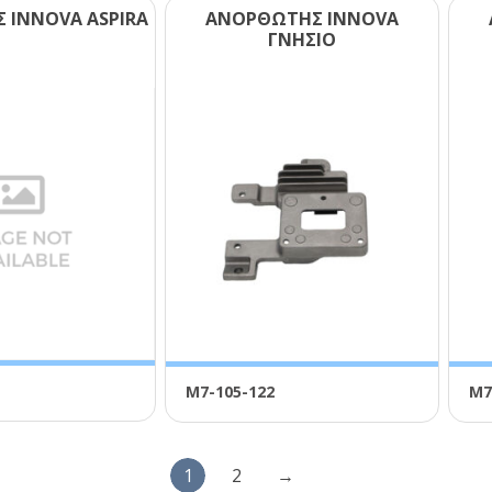
 ΙΝΝΟVΑ ΑSΡΙRΑ
ΑΝΟΡΘΩΤΗΣ ΙΝΝΟVΑ
ΓΝΗΣΙΟ
Μ7-105-122
Μ7
1
2
→