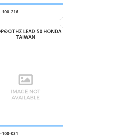
-100-216
ΡΘΩΤΗΣ LΕΑD-50 ΗΟΝDΑ
ΤΑΙWΑΝ
-100-031