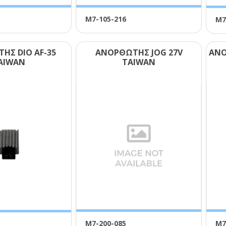
Μ7-105-216
Μ7
ΗΣ DΙΟ ΑF-35
ΑΝΟΡΘΩΤΗΣ JΟG 27V
ΑΝΟ
ΑΙWΑΝ
ΤΑΙWΑΝ
Μ7-200-085
Μ7