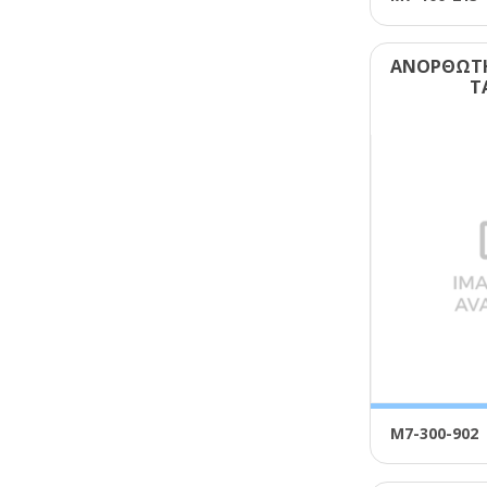
ΑΝΟΡΘΩΤΗ
Τ
Μ7-300-902