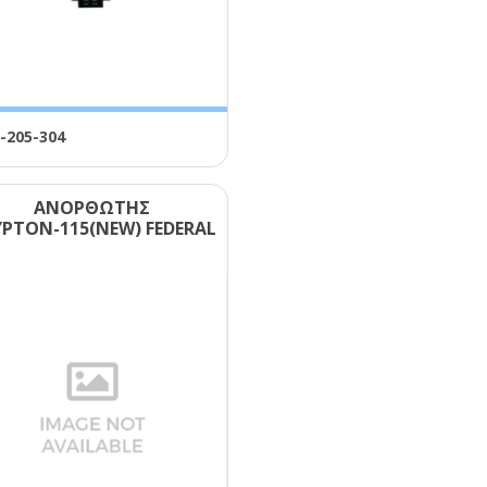
-205-304
ΑΝΟΡΘΩΤΗΣ
ΡΤΟΝ-115(ΝΕW) FΕDΕRΑL