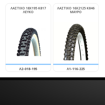
ΛΑΣΤΙΧΟ 18Χ195 Κ817
ΛΑΣΤΙΧΟ 16Χ2125 Κ846
ΛΕΥΚΟ
ΜΑΥΡΟ
Λ2-018-195
Λ1-116-225