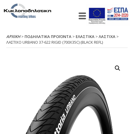
ΑΡΧΙΚΉ
>
ΠΟΔΗΛΑΤΙΚΑ ΠΡΟΪΟΝΤΑ
>
ΕΛΑΣΤΙΚΑ
>
ΛΑΣΤΙΧΑ
>
ΛΑΣΤΙΧΟ URΒΑΝΟ 37-622 RΙGΙD (700Χ35C) (ΒLΑCΚ RΕFL)