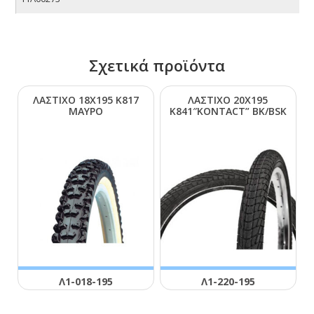
Σχετικά προϊόντα
ΛΑΣΤΙΧΟ 18Χ195 Κ817
ΛΑΣΤΙΧΟ 20Χ195
ΜΑΥΡΟ
Κ841″ΚΟΝΤΑCΤ” ΒΚ/ΒSΚ
Λ1-018-195
Λ1-220-195