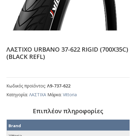
ΛΑΣΤΙΧΟ URΒΑΝΟ 37-622 RΙGΙD (700Χ35C)
(ΒLΑCΚ RΕFL)
Κωδικός προϊόντος:
Λ9-737-622
Κατηγορία:
ΛΑΣΤΙΧΑ
Μάρκα:
Vittoria
Επιπλέον πληροφορίες
Brand
Vittoria