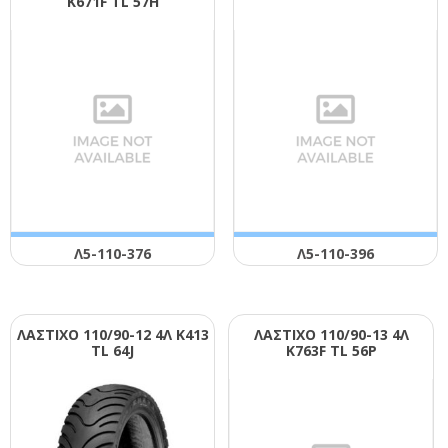
Κ671F ΤL 57Η
Λ5-110-376
Λ5-110-396
ΛΑΣΤΙΧΟ 110/90-12 4Λ Κ413
ΛΑΣΤΙΧΟ 110/90-13 4Λ
ΤL 64J
Κ763F ΤL 56Ρ