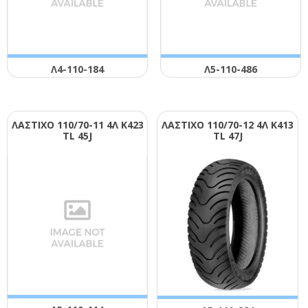
Λ4-110-184
Λ5-110-486
ΛΑΣΤΙΧΟ 110/70-11 4Λ Κ423
ΛΑΣΤΙΧΟ 110/70-12 4Λ Κ413
ΤL 45J
ΤL 47J