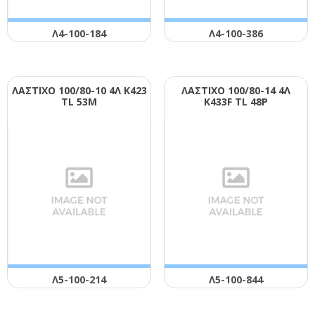
Λ4-100-184
Λ4-100-386
ΛΑΣΤΙΧΟ 100/80-10 4Λ Κ423
ΛΑΣΤΙΧΟ 100/80-14 4Λ
ΤL 53Μ
Κ433F ΤL 48Ρ
Λ5-100-214
Λ5-100-844