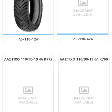
Λ5-110-424
Λ5-110-124
ΛΑΣΤΙΧΟ 110/90-19 4Λ Κ772
ΛΑΣΤΙΧΟ 110/90-19 6Λ Κ760