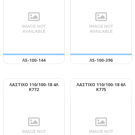
Λ5-100-144
Λ5-100-396
ΛΑΣΤΙΧΟ 110/100-18 4Λ
ΛΑΣΤΙΧΟ 110/100-18 6Λ
Κ772
Κ775