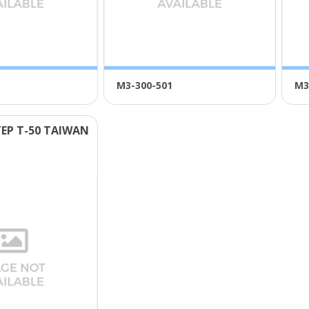
Μ3-300-501
Μ3
ΕΡ Τ-50 ΤΑΙWΑΝ