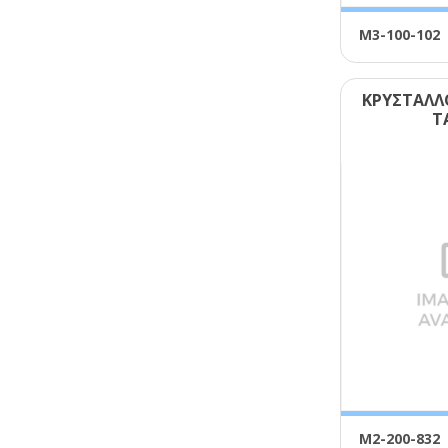
Μ3-100-102
ΚΡΥΣΤΑΛΛΟ
Τ
Μ2-200-832