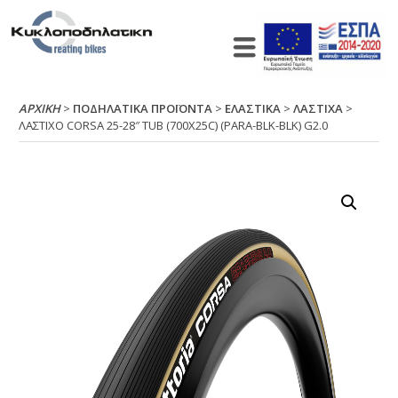
ΑΡΧΙΚΉ
>
ΠΟΔΗΛΑΤΙΚΑ ΠΡΟΪΟΝΤΑ
>
ΕΛΑΣΤΙΚΑ
>
ΛΑΣΤΙΧΑ
>
ΛΑΣΤΙΧΟ CΟRSΑ 25-28″ ΤUΒ (700Χ25C) (ΡΑRΑ-ΒLΚ-ΒLΚ) G2.0