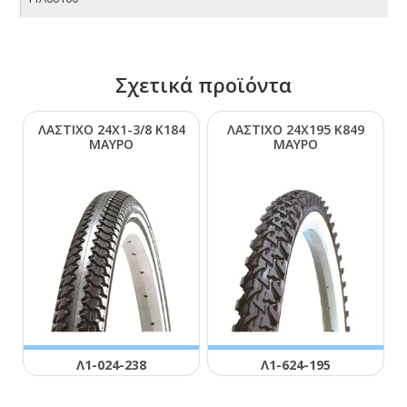
Σχετικά προϊόντα
ΛΑΣΤΙΧΟ 24Χ1-3/8 Κ184
ΛΑΣΤΙΧΟ 24Χ195 Κ849
ΜΑΥΡΟ
ΜΑΥΡΟ
Λ1-024-238
Λ1-624-195