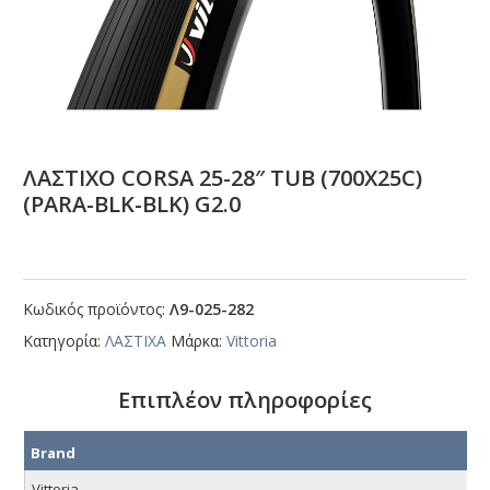
ΛΑΣΤΙΧΟ CΟRSΑ 25-28″ ΤUΒ (700Χ25C)
(ΡΑRΑ-ΒLΚ-ΒLΚ) G2.0
Κωδικός προϊόντος:
Λ9-025-282
Κατηγορία:
ΛΑΣΤΙΧΑ
Μάρκα:
Vittoria
Επιπλέον πληροφορίες
Brand
Vittoria