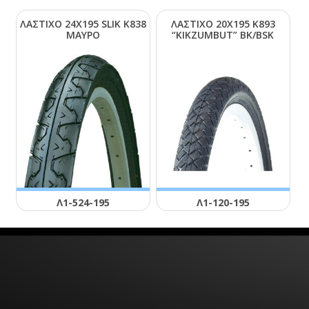
ΛΑΣΤΙΧΟ 24Χ195 SLΙΚ Κ838
ΛΑΣΤΙΧΟ 20Χ195 Κ893
ΜΑΥΡΟ
“ΚΙΚΖUΜΒUΤ” ΒΚ/ΒSΚ
Λ1-524-195
Λ1-120-195