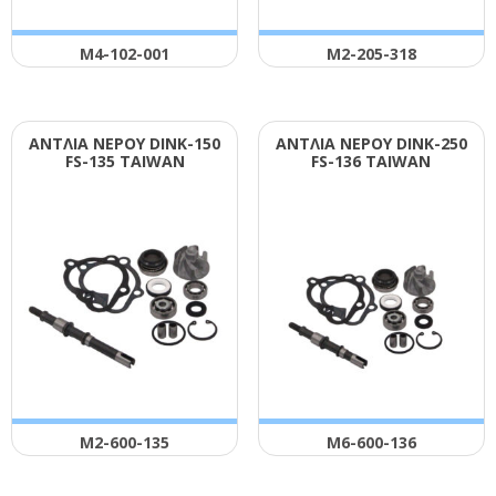
Μ4-102-001
Μ2-205-318
ΑΝΤΛΙΑ ΝΕΡΟΥ DΙΝΚ-150
ΑΝΤΛΙΑ ΝΕΡΟΥ DΙΝΚ-250
FS-135 ΤΑΙWΑΝ
FS-136 ΤΑΙWΑΝ
Μ2-600-135
Μ6-600-136