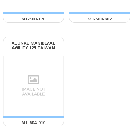
Μ1-500-120
Μ1-500-602
ΑΞΟΝΑΣ ΜΑΝΙΒΕΛΑΣ
ΑGΙLΙΤΥ 125 ΤΑΙWΑΝ
Μ1-604-010