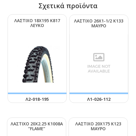
Σχετικά προϊόντα
ΛΑΣΤΙΧΟ 18Χ195 Κ817
ΛΑΣΤΙΧΟ 26Χ1-1/2 Κ133
ΛΕΥΚΟ
ΜΑΥΡΟ
Λ2-018-195
Λ1-026-112
ΛΑΣΤΙΧΟ 20Χ2.25 Κ1008Α
ΛΑΣΤΙΧΟ 20Χ175 Κ123
“FLΑΜΕ”
ΜΑΥΡΟ