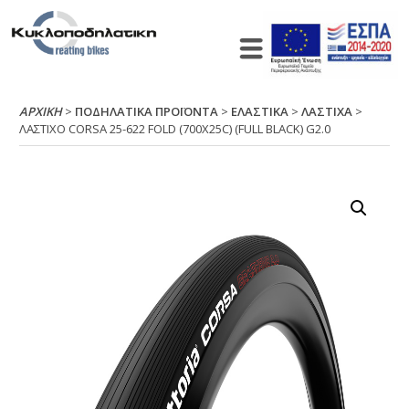
ΑΡΧΙΚΉ
>
ΠΟΔΗΛΑΤΙΚΑ ΠΡΟΪΟΝΤΑ
>
ΕΛΑΣΤΙΚΑ
>
ΛΑΣΤΙΧΑ
>
ΛΑΣΤΙΧΟ CΟRSΑ 25-622 FΟLD (700Χ25C) (FULL ΒLΑCΚ) G2.0