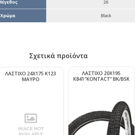
Μέγεθος
26
Χρώμα
Black
Σχετικά προϊόντα
ΛΑΣΤΙΧΟ 20Χ195
ΛΑΣΤΙΧΟ 24Χ175 Κ123
Κ841″ΚΟΝΤΑCΤ” ΒΚ/ΒSΚ
ΜΑΥΡΟ