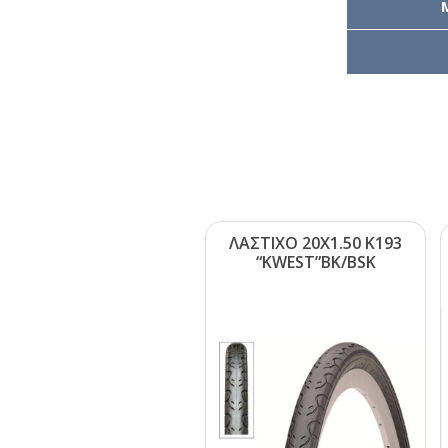
ΛΑΣΤΙΧΟ 20Χ1.50 Κ193
“ΚWΕSΤ”ΒΚ/ΒSΚ