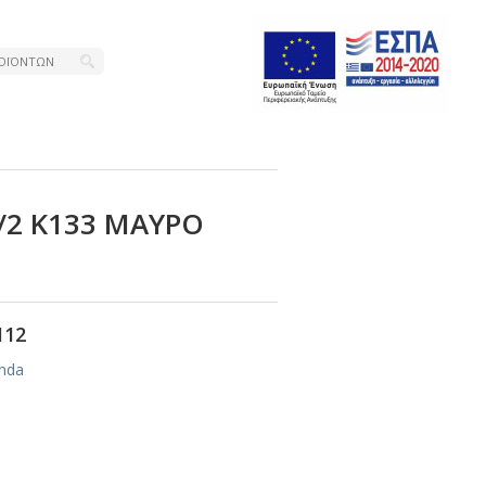
/2 Κ133 ΜΑΥΡΟ
112
nda