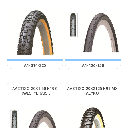
Λ1-014-225
Λ1-126-150
ΛΑΣΤΙΧΟ 20Χ1.50 Κ193
ΛΑΣΤΙΧΟ 20Χ2125 Κ91 ΜΧ
“ΚWΕSΤ”ΒΚ/ΒSΚ
ΛΕΥΚΟ