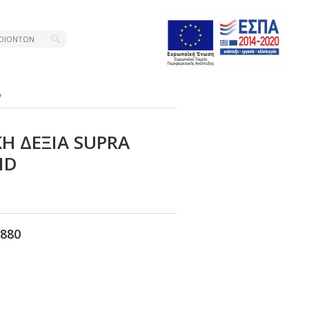
D
Η ΔΕΞΙΑ SUΡRΑ
ΝD
880