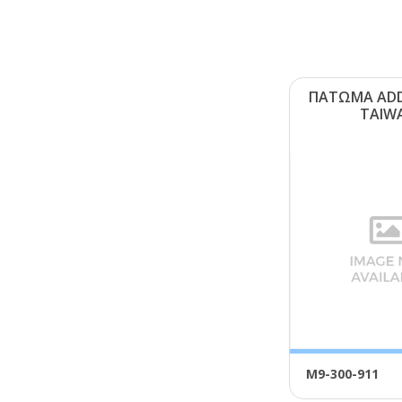
ΠΑΤΩΜΑ ΑDD
ΤΑΙW
Μ9-300-911