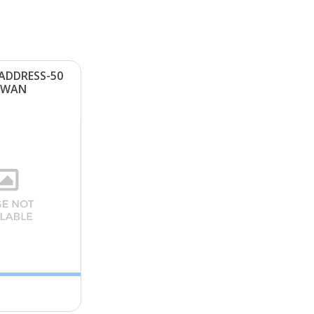
ΑDDRΕSS-50
ΙWΑΝ