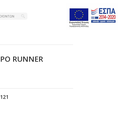
ΕΡΟ RUΝΝΕR
121