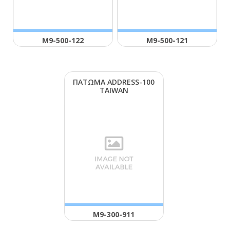
Μ9-500-122
Μ9-500-121
ΠΑΤΩΜΑ ΑDDRΕSS-100
ΤΑΙWΑΝ
Μ9-300-911