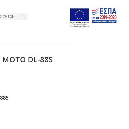
Η ΜΟΤΟ DL-88S
885