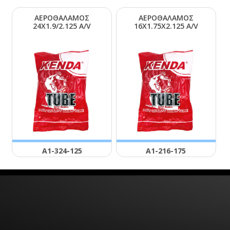
ΑΕΡΟΘΑΛΑΜΟΣ
ΑΕΡΟΘΑΛΑΜΟΣ
24Χ1.9/2.125 Α/V
16Χ1.75Χ2.125 Α/V
Α1-324-125
Α1-216-175