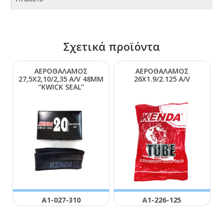
Σχετικά προϊόντα
ΑΕΡΟΘΑΛΑΜΟΣ
ΑΕΡΟΘΑΛΑΜΟΣ
27,5Χ2,10/2,35 Α/V 48ΜΜ
26Χ1.9/2.125 Α/V
“ΚWΙCΚ SΕΑL”
Α1-027-310
Α1-226-125