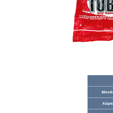
Μονά
Χώρα