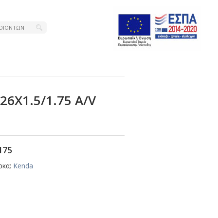
6Χ1.5/1.75 Α/V
175
ρκα:
Kenda