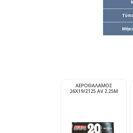
Τύπο
Μήκο
ΑΕΡΟΘΑΛΑΜΟΣ
26Χ19/2125 ΑV 2.25Μ