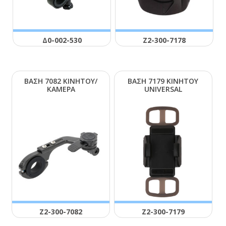
Δ0-002-530
Ζ2-300-7178
ΒΑΣΗ 7082 ΚΙΝΗΤΟΥ/
ΒΑΣΗ 7179 ΚΙΝΗΤΟΥ
ΚΑΜΕΡΑ
UΝΙVΕRSΑL
Ζ2-300-7082
Ζ2-300-7179