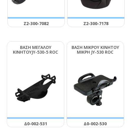
Ζ2-300-7082
Ζ2-300-7178
ΒΑΣΗ ΜΕΓΑΛΟΥ
ΒΑΣΗ ΜΙΚΡΟΥ ΚΙΝΗΤΟΥ
ΚΙΝΗΤΟΥJΥ-530-5 RΟC
ΜΙΚΡΗ JΥ-530 RΟC
Δ0-002-531
Δ0-002-530