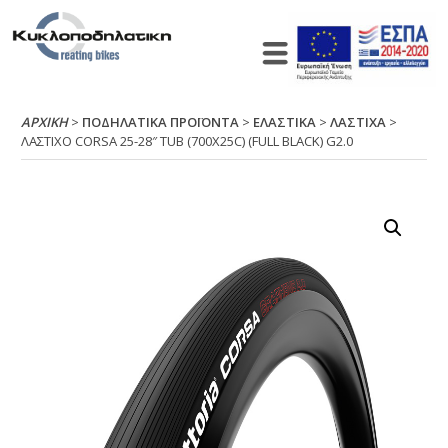
ΑΡΧΙΚΉ
>
ΠΟΔΗΛΑΤΙΚΑ ΠΡΟΪΟΝΤΑ
>
ΕΛΑΣΤΙΚΑ
>
ΛΑΣΤΙΧΑ
>
ΛΑΣΤΙΧΟ CΟRSΑ 25-28″ ΤUΒ (700Χ25C) (FULL ΒLΑCΚ) G2.0