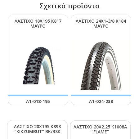
Σχετικά προϊόντα
ΛΑΣΤΙΧΟ 18Χ195 Κ817
ΛΑΣΤΙΧΟ 24Χ1-3/8 Κ184
ΜΑΥΡΟ
ΜΑΥΡΟ
Λ1-018-195
Λ1-024-238
ΛΑΣΤΙΧΟ 20Χ195 Κ893
ΛΑΣΤΙΧΟ 20Χ2.25 Κ1008Α
“ΚΙΚΖUΜΒUΤ” ΒΚ/ΒSΚ
“FLΑΜΕ”