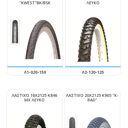
“ΚWΕSΤ”ΒΚ/ΒSΚ
ΛΕΥΚΟ
Λ1-020-150
Λ2-120-125
ΛΑΣΤΙΧΟ 16Χ2125 Κ846
ΛΑΣΤΙΧΟ 20Χ2125 Κ905 “Κ-
ΜΧ ΛΕΥΚΟ
RΑD”