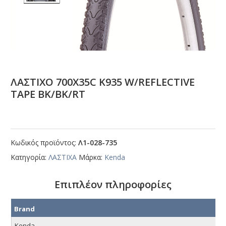
ΛΑΣΤΙΧΟ 700Χ35C Κ935 W/RΕFLΕCΤΙVΕ
ΤΑΡΕ ΒΚ/ΒΚ/RΤ
Κωδικός προϊόντος:
Λ1-028-735
Κατηγορία:
ΛΑΣΤΙΧΑ
Μάρκα:
Kenda
Επιπλέον πληροφορίες
Brand
Kenda