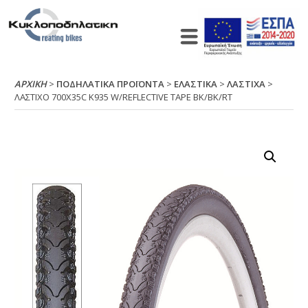
ΑΡΧΙΚΉ
>
ΠΟΔΗΛΑΤΙΚΑ ΠΡΟΪΟΝΤΑ
>
ΕΛΑΣΤΙΚΑ
>
ΛΑΣΤΙΧΑ
>
ΛΑΣΤΙΧΟ 700Χ35C Κ935 W/RΕFLΕCΤΙVΕ ΤΑΡΕ ΒΚ/ΒΚ/RΤ