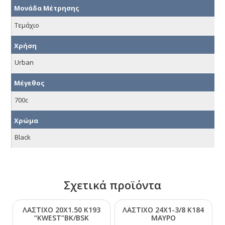
Μονάδα Μέτρησης
Τεμάχιο
Χρήση
Urban
Μέγεθος
700c
Χρώμα
Black
Σχετικά προϊόντα
ΛΑΣΤΙΧΟ 20Χ1.50 Κ193
ΛΑΣΤΙΧΟ 24Χ1-3/8 Κ184
“ΚWΕSΤ”ΒΚ/ΒSΚ
ΜΑΥΡΟ