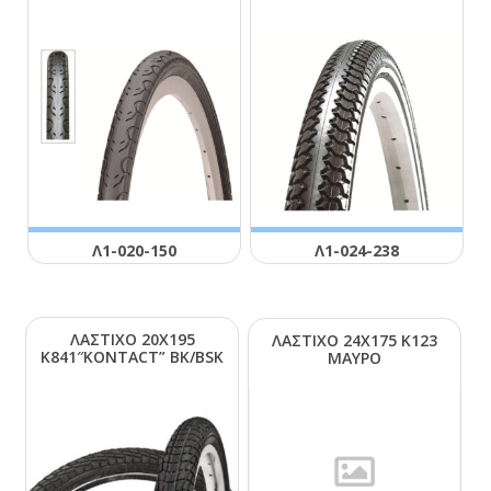
Λ1-020-150
Λ1-024-238
ΛΑΣΤΙΧΟ 20Χ195
ΛΑΣΤΙΧΟ 24Χ175 Κ123
Κ841″ΚΟΝΤΑCΤ” ΒΚ/ΒSΚ
ΜΑΥΡΟ