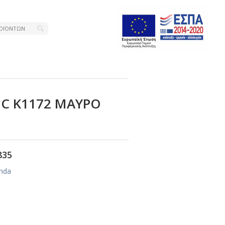
5C Κ1172 ΜΑΥΡΟ
835
nda