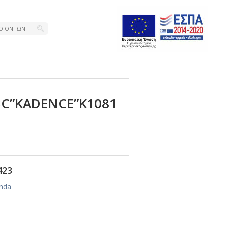
3C”ΚΑDΕΝCΕ”Κ1081
423
nda