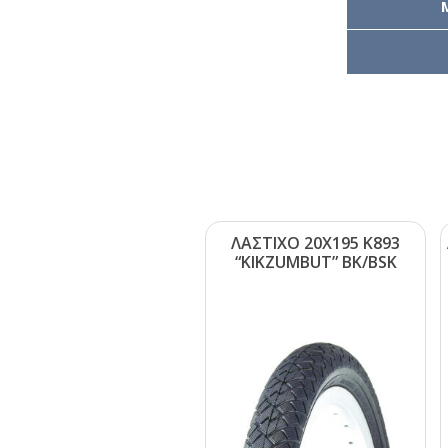
ΛΑΣΤΙΧΟ 20Χ195 Κ893
“ΚΙΚΖUΜΒUΤ” ΒΚ/ΒSΚ