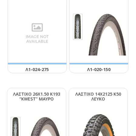
Λ1-024-275
Λ1-020-150
ΛΑΣΤΙΧΟ 26Χ1.50 Κ193
ΛΑΣΤΙΧΟ 14Χ2125 Κ50
“ΚWΕSΤ” ΜΑΥΡΟ
ΛΕΥΚΟ