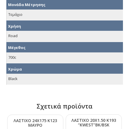
Μονάδα Μέτρησης
Τεμάχιο
Χρήση
Road
Μέγεθος
700c
Χρώμα
Black
Σχετικά προϊόντα
ΛΑΣΤΙΧΟ 20Χ1.50 Κ193
ΛΑΣΤΙΧΟ 24Χ175 Κ123
“ΚWΕSΤ”ΒΚ/ΒSΚ
ΜΑΥΡΟ