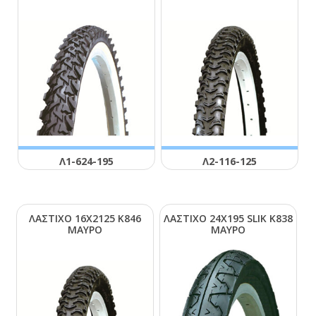
Λ1-624-195
Λ2-116-125
ΛΑΣΤΙΧΟ 16Χ2125 Κ846
ΛΑΣΤΙΧΟ 24Χ195 SLΙΚ Κ838
ΜΑΥΡΟ
ΜΑΥΡΟ