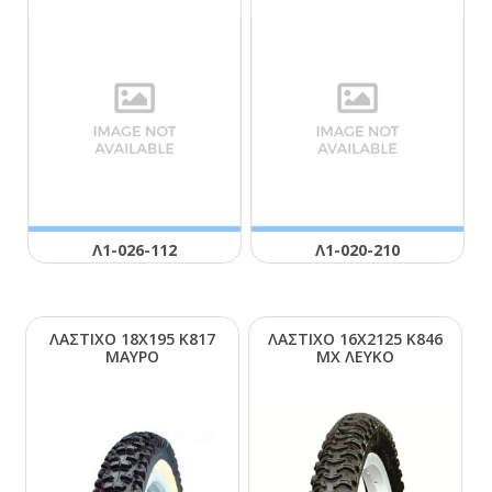
Λ1-026-112
Λ1-020-210
ΛΑΣΤΙΧΟ 18Χ195 Κ817
ΛΑΣΤΙΧΟ 16Χ2125 Κ846
ΜΑΥΡΟ
ΜΧ ΛΕΥΚΟ