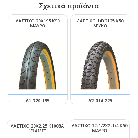
Σχετικά προϊόντα
ΛΑΣΤΙΧΟ 20Χ195 Κ90
ΛΑΣΤΙΧΟ 14Χ2125 Κ50
ΜΑΥΡΟ
ΛΕΥΚΟ
Λ1-320-195
Λ2-014-225
ΛΑΣΤΙΧΟ 12-1/2Χ2-1/4 Κ50
ΛΑΣΤΙΧΟ 20Χ2.25 Κ1008Α
ΜΑΥΡΟ
“FLΑΜΕ”