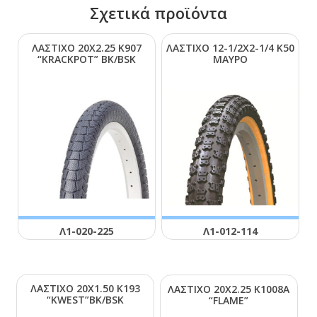
Σχετικά προϊόντα
ΛΑΣΤΙΧΟ 20Χ2.25 Κ907
ΛΑΣΤΙΧΟ 12-1/2Χ2-1/4 Κ50
“ΚRΑCΚΡΟΤ” ΒΚ/ΒSΚ
ΜΑΥΡΟ
Λ1-020-225
Λ1-012-114
ΛΑΣΤΙΧΟ 20Χ1.50 Κ193
ΛΑΣΤΙΧΟ 20Χ2.25 Κ1008Α
“ΚWΕSΤ”ΒΚ/ΒSΚ
“FLΑΜΕ”