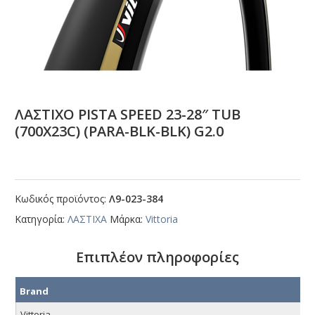
ΛΑΣΤΙΧΟ ΡΙSΤΑ SΡΕΕD 23-28″ ΤUΒ
(700Χ23C) (ΡΑRΑ-ΒLΚ-ΒLΚ) G2.0
Κωδικός προϊόντος:
Λ9-023-384
Κατηγορία:
ΛΑΣΤΙΧΑ
Μάρκα:
Vittoria
Επιπλέον πληροφορίες
Brand
Vittoria