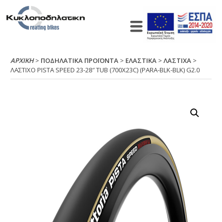
ΑΡΧΙΚΉ
>
ΠΟΔΗΛΑΤΙΚΑ ΠΡΟΪΟΝΤΑ
>
ΕΛΑΣΤΙΚΑ
>
ΛΑΣΤΙΧΑ
>
ΛΑΣΤΙΧΟ ΡΙSΤΑ SΡΕΕD 23-28″ ΤUΒ (700Χ23C) (ΡΑRΑ-ΒLΚ-ΒLΚ) G2.0