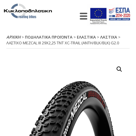
ΑΡΧΙΚΉ
>
ΠΟΔΗΛΑΤΙΚΑ ΠΡΟΪΟΝΤΑ
>
ΕΛΑΣΤΙΚΑ
>
ΛΑΣΤΙΧΑ
>
ΛΑΣΤΙΧΟ ΜΕΖCΑL ΙΙΙ 29Χ2,25 ΤΝΤ ΧC-ΤRΑΙL (ΑΝΤΗ/ΒLΚ/ΒLΚ) G2.0