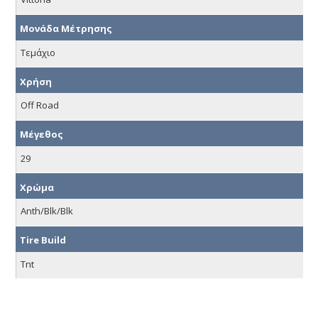
Μονάδα Μέτρησης
Τεμάχιο
Χρήση
Off Road
Μέγεθος
29
Χρώμα
Αnth/Blk/Blk
Tire Build
Tnt