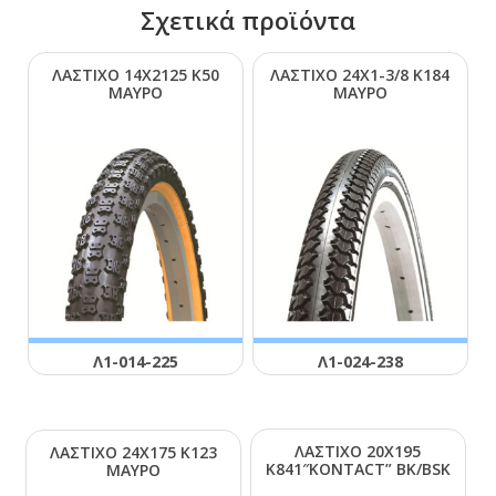
Σχετικά προϊόντα
ΛΑΣΤΙΧΟ 14Χ2125 Κ50
ΛΑΣΤΙΧΟ 24Χ1-3/8 Κ184
ΜΑΥΡΟ
ΜΑΥΡΟ
Λ1-014-225
Λ1-024-238
ΛΑΣΤΙΧΟ 20Χ195
ΛΑΣΤΙΧΟ 24Χ175 Κ123
Κ841″ΚΟΝΤΑCΤ” ΒΚ/ΒSΚ
ΜΑΥΡΟ