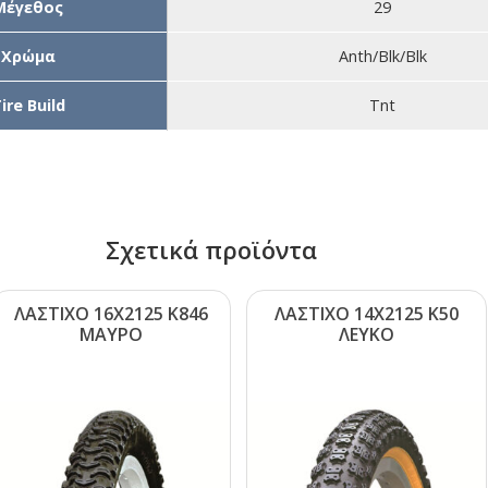
Μέγεθος
29
Χρώμα
Αnth/Blk/Blk
ire Build
Tnt
Σχετικά προϊόντα
ΛΑΣΤΙΧΟ 16Χ2125 Κ846
ΛΑΣΤΙΧΟ 14Χ2125 Κ50
ΜΑΥΡΟ
ΛΕΥΚΟ