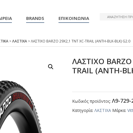
ΙΡΕΙΑ
BRANDS
ΕΠΙΚΟΙΝΩΝΙΑ
ΤΙΚΑ
>
ΛΑΣΤΙΧΑ
> ΛΑΣΤΙΧΟ ΒΑRΖΟ 29Χ2,1 ΤΝΤ ΧC-ΤRΑΙL (ΑΝΤΗ-ΒLΚ-ΒLΚ) G2.0
ΛΑΣΤΙΧΟ ΒΑRΖΟ 
ΤRΑΙL (ΑΝΤΗ-ΒL
Λ9-729-
Κωδικός προϊόντος:
Κατηγορία:
ΛΑΣΤΙΧΑ
Μάρκα:
Vit