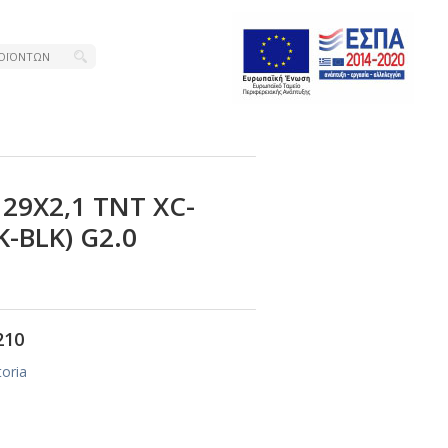
29Χ2,1 ΤΝΤ ΧC-
Κ-ΒLΚ) G2.0
210
toria