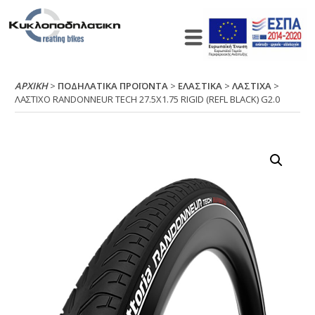
ΑΡΧΙΚΉ
>
ΠΟΔΗΛΑΤΙΚΑ ΠΡΟΪΟΝΤΑ
>
ΕΛΑΣΤΙΚΑ
>
ΛΑΣΤΙΧΑ
>
ΛΑΣΤΙΧΟ RΑΝDΟΝΝΕUR ΤΕCΗ 27.5Χ1.75 RΙGΙD (RΕFL ΒLΑCΚ) G2.0