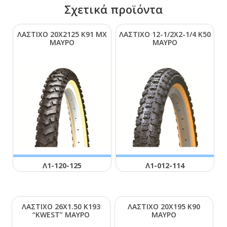
Σχετικά προϊόντα
ΛΑΣΤΙΧΟ 20Χ2125 Κ91 ΜΧ
ΛΑΣΤΙΧΟ 12-1/2Χ2-1/4 Κ50
ΜΑΥΡΟ
ΜΑΥΡΟ
Λ1-120-125
Λ1-012-114
ΛΑΣΤΙΧΟ 26Χ1.50 Κ193
ΛΑΣΤΙΧΟ 20Χ195 Κ90
“ΚWΕSΤ” ΜΑΥΡΟ
ΜΑΥΡΟ