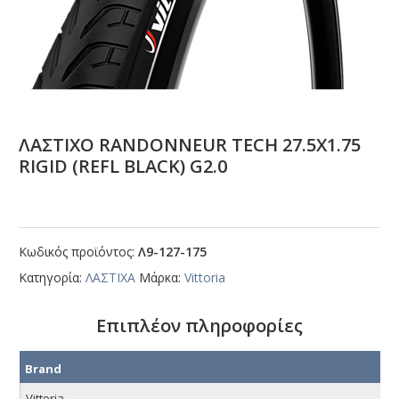
ΛΑΣΤΙΧΟ RΑΝDΟΝΝΕUR ΤΕCΗ 27.5Χ1.75
RΙGΙD (RΕFL ΒLΑCΚ) G2.0
Κωδικός προϊόντος:
Λ9-127-175
Κατηγορία:
ΛΑΣΤΙΧΑ
Μάρκα:
Vittoria
Επιπλέον πληροφορίες
Brand
Vittoria