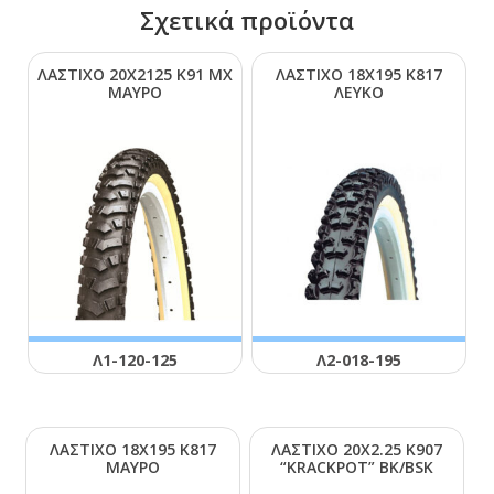
Σχετικά προϊόντα
ΛΑΣΤΙΧΟ 20Χ2125 Κ91 ΜΧ
ΛΑΣΤΙΧΟ 18Χ195 Κ817
ΜΑΥΡΟ
ΛΕΥΚΟ
Λ1-120-125
Λ2-018-195
ΛΑΣΤΙΧΟ 18Χ195 Κ817
ΛΑΣΤΙΧΟ 20Χ2.25 Κ907
ΜΑΥΡΟ
“ΚRΑCΚΡΟΤ” ΒΚ/ΒSΚ