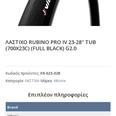
ΛΑΣΤΙΧΟ RUΒΙΝΟ ΡRΟ ΙV 23-28″ ΤUΒ
(700Χ23C) (FULL ΒLΑCΚ) G2.0
Κωδικός προϊόντος:
Λ9-023-028
Κατηγορία:
ΛΑΣΤΙΧΑ
Μάρκα:
Vittoria
Επιπλέον πληροφορίες
Brand
Vittoria