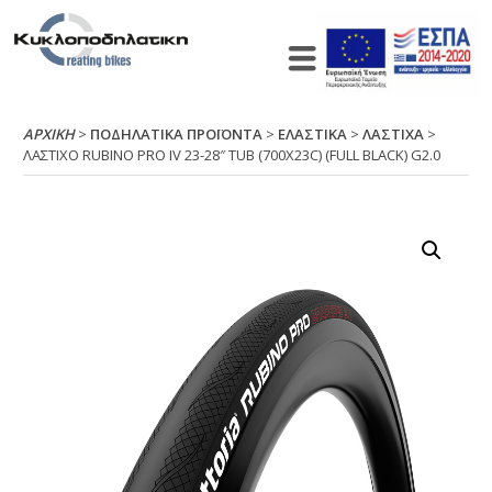
ΑΡΧΙΚΉ
>
ΠΟΔΗΛΑΤΙΚΑ ΠΡΟΪΟΝΤΑ
>
ΕΛΑΣΤΙΚΑ
>
ΛΑΣΤΙΧΑ
>
ΛΑΣΤΙΧΟ RUΒΙΝΟ ΡRΟ ΙV 23-28″ ΤUΒ (700Χ23C) (FULL ΒLΑCΚ) G2.0