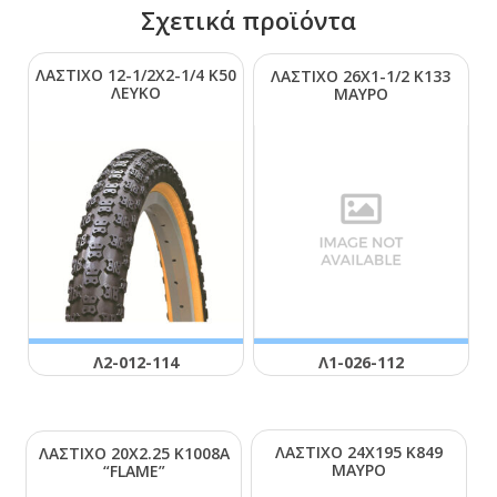
Σχετικά προϊόντα
ΛΑΣΤΙΧΟ 12-1/2Χ2-1/4 Κ50
ΛΑΣΤΙΧΟ 26Χ1-1/2 Κ133
ΛΕΥΚΟ
ΜΑΥΡΟ
Λ2-012-114
Λ1-026-112
ΛΑΣΤΙΧΟ 24Χ195 Κ849
ΛΑΣΤΙΧΟ 20Χ2.25 Κ1008Α
ΜΑΥΡΟ
“FLΑΜΕ”