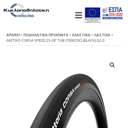
ΑΡΧΙΚΉ
>
ΠΟΔΗΛΑΤΙΚΑ ΠΡΟΪΟΝΤΑ
>
ΕΛΑΣΤΙΚΑ
>
ΛΑΣΤΙΧΑ
>
ΛΑΣΤΙΧΟ CΟRSΑ SΡΕΕD 23-28″ ΤUΒ (700Χ23C) (ΒLΑCΚ) G2.0