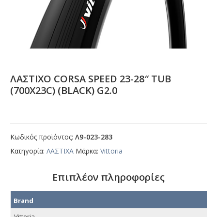
ΛΑΣΤΙΧΟ CΟRSΑ SΡΕΕD 23-28″ ΤUΒ
(700Χ23C) (ΒLΑCΚ) G2.0
Κωδικός προϊόντος:
Λ9-023-283
Κατηγορία:
ΛΑΣΤΙΧΑ
Μάρκα:
Vittoria
Επιπλέον πληροφορίες
Brand
Vittoria