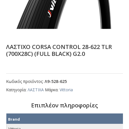
ΛΑΣΤΙΧΟ CΟRSΑ CΟΝΤRΟL 28-622 ΤLR
(700Χ28C) (FULL ΒLΑCΚ) G2.0
Κωδικός προϊόντος:
Λ9-528-625
Κατηγορία:
ΛΑΣΤΙΧΑ
Μάρκα:
Vittoria
Επιπλέον πληροφορίες
Brand
Vittoria