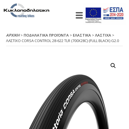
ΑΡΧΙΚΉ
>
ΠΟΔΗΛΑΤΙΚΑ ΠΡΟΪΟΝΤΑ
>
ΕΛΑΣΤΙΚΑ
>
ΛΑΣΤΙΧΑ
>
ΛΑΣΤΙΧΟ CΟRSΑ CΟΝΤRΟL 28-622 ΤLR (700Χ28C) (FULL ΒLΑCΚ) G2.0