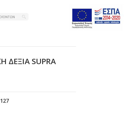
Η ΔΕΞΙΑ SUΡRΑ
127