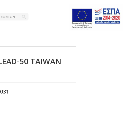
LΕΑD-50 ΤΑΙWΑΝ
031