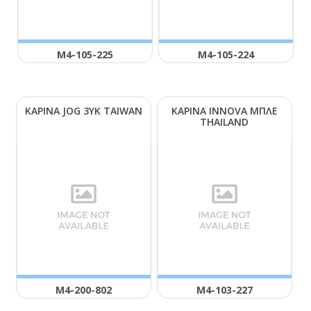
Μ4-105-225
Μ4-105-224
ΚΑΡΙΝΑ JΟG 3ΥΚ ΤΑΙWΑΝ
ΚΑΡΙΝΑ ΙΝΝΟVΑ ΜΠΛΕ
ΤΗΑΙLΑΝD
Μ4-200-802
Μ4-103-227