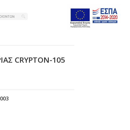
Ο
ΙΑΣ CRΥΡΤΟΝ-105
003