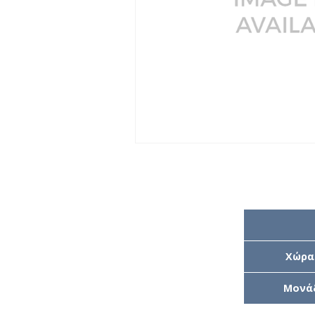
Χώρα
Μονά