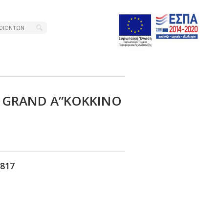
 GRΑΝD Α”ΚΟΚΚΙΝΟ
817