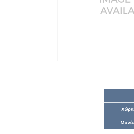
Χώρα
Μονά