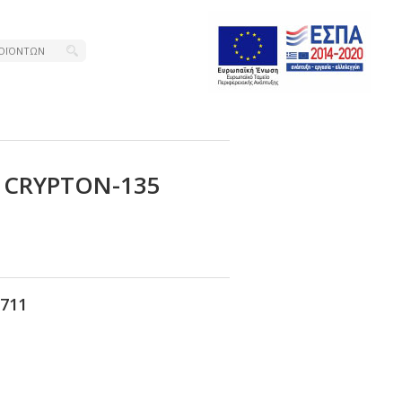
 CRΥΡΤΟΝ-135
711