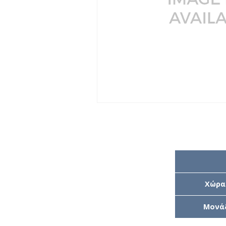
Χώρα
Μονά