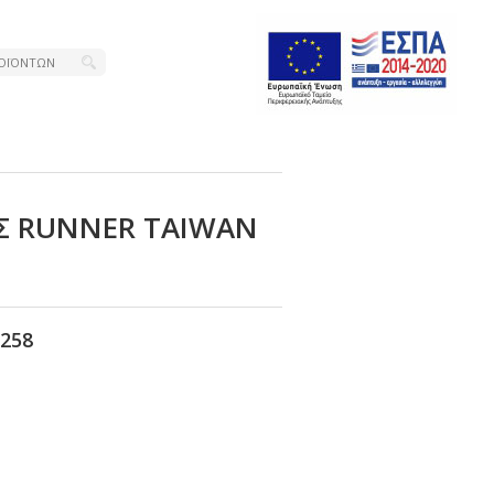
Σ RUΝΝΕR ΤΑΙWΑΝ
258