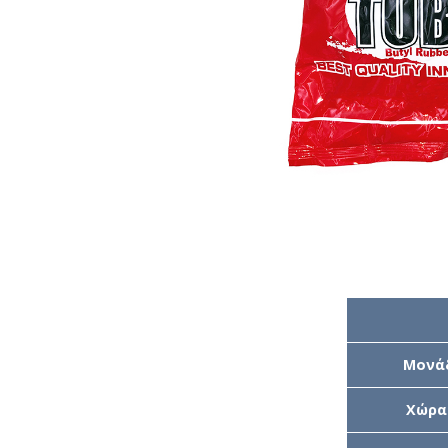
Μονά
Χώρα