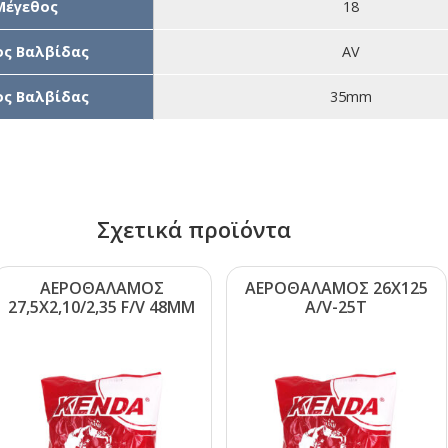
Μέγεθος
18
ς Βαλβίδας
AV
ς Βαλβίδας
35mm
Σχετικά προϊόντα
ΑΕΡΟΘΑΛΑΜΟΣ
ΑΕΡΟΘΑΛΑΜΟΣ 26Χ125
27,5Χ2,10/2,35 F/V 48ΜΜ
Α/V-25Τ