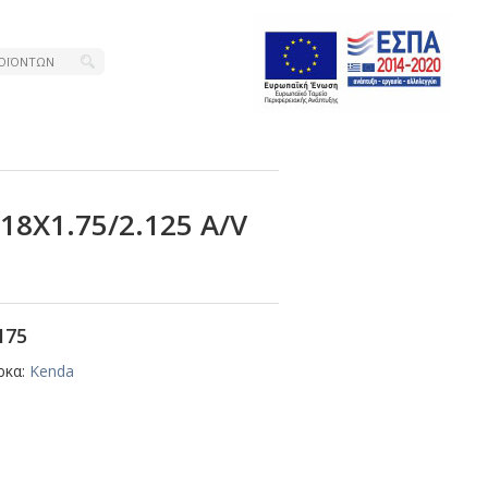
8Χ1.75/2.125 Α/V
175
ρκα:
Kenda