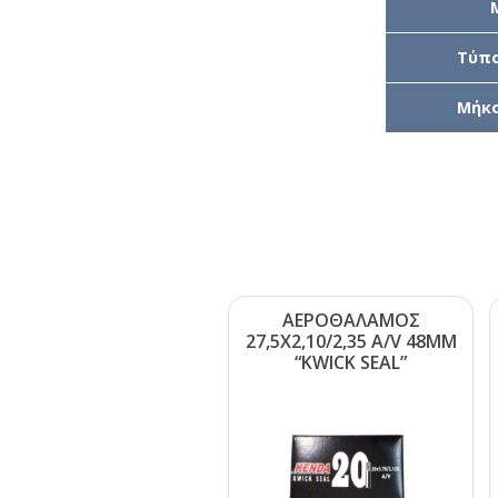
Τύπο
Μήκο
ΑΕΡΟΘΑΛΑΜΟΣ
27,5Χ2,10/2,35 Α/V 48ΜΜ
“ΚWΙCΚ SΕΑL”