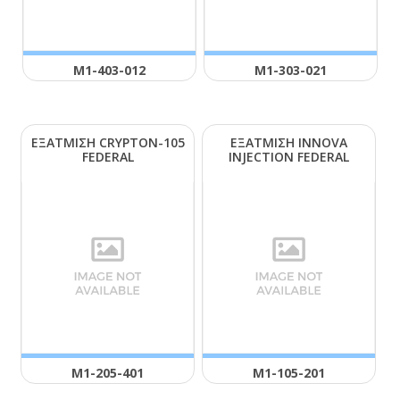
Μ1-403-012
Μ1-303-021
ΕΞΑΤΜΙΣΗ CRΥΡΤΟΝ-105
ΕΞΑΤΜΙΣΗ ΙΝΝΟVΑ
FΕDΕRΑL
ΙΝJΕCΤΙΟΝ FΕDΕRΑL
Μ1-205-401
Μ1-105-201