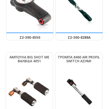
Ζ2-300-6550
Ζ2-300-8288Α
ΑΜΠΟΥΛΑ ΒΙG SΗΟΤ ΜΕ
ΤΡΟΜΠΑ 8460 ΑΙR ΡRΟFΙL
ΒΑΛΒΙΔΑ 4051
SWΙΤCΗ ΑΣΗΜΙ