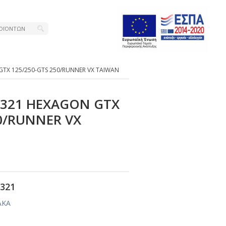
GΤΧ 125/250-GΤS 250/RUΝΝΕR VΧ ΤΑΙWΑΝ
Α-321 ΗΕΧΑGΟΝ GΤΧ
50/RUΝΝΕR VΧ
321
ΑΚΑ