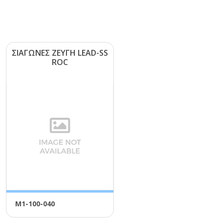
ΣΙΑΓΩΝΕΣ ΖΕΥΓΗ LΕΑD-SS
RΟC
Μ1-100-040