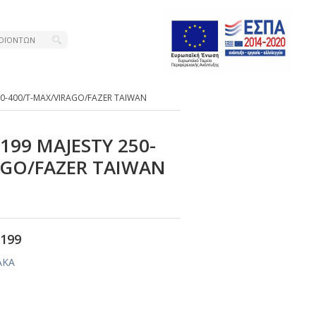
250-400/Τ-ΜΑΧ/VΙRΑGΟ/FΑΖΕR ΤΑΙWΑΝ
-199 ΜΑJΕSΤΥ 250-
ΑGΟ/FΑΖΕR ΤΑΙWΑΝ
199
ΑΚΑ